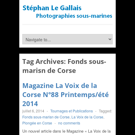
Tag Archives:
Fonds sous-
marisn de Corse
Magazine La Voix de la
Corse N°88 Printemps/été
2014
juillet 6, 2014
-
Tournages et Publications
-
Tagged:
Fonds sous-marisn de Corse
,
La Voix de la Corse
,
Plongée en Corse
-
no comments
Un nouvel article dans le Magazine « La Voix de la