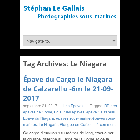
Tag Archives:
Le Niagara
Épave du Cargo le Niagara
de Calzarellu -6m le 21-09-
2017
septembre 21, 2017
-
Les Epaves
-
Tagged:
BD des
épaves de Corse
,
Bd sur les épaves
,
épave Calzarellu
,
Epave du Niagara
,
épaves sous-marine
,
épaves sous-
marines
,
Le Niagara
,
Plongée en Corse
-
1 comment
Ce cargo d’environ 110 mètres de long, traqué par
la douane italienne au large de la Corse et de la