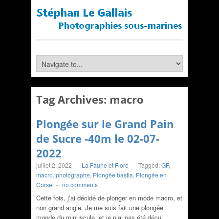
Tag Archives:
macro
Plongée sur le Grand Pain
de Sucre -40m le 02-07-
2022
juillet 2, 2022
-
La Faune et Flore
-
Tagged:
GP
,
macro
,
photographe
,
Plongée bastia
,
Plongée en
Corse
-
no comments
Cette fois, j’ai décidé de plonger en mode macro, et
non grand angle. Je me suis fait une plongée
monde du minuscule, et je n’ai pas été déçu.