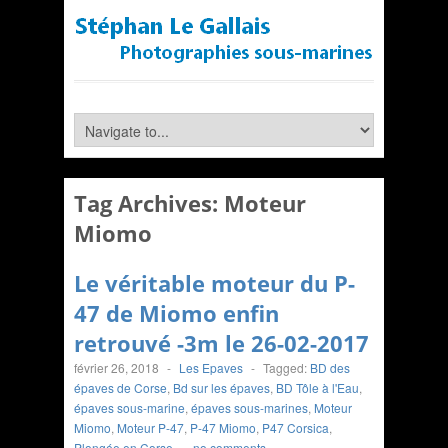
Tag Archives:
Moteur
Miomo
Le véritable moteur du P-
47 de Miomo enfin
retrouvé -3m le 26-02-2017
février 26, 2018
-
Les Epaves
-
Tagged:
BD des
épaves de Corse
,
Bd sur les épaves
,
BD Tôle à l'Eau
,
épaves sous-marine
,
épaves sous-marines
,
Moteur
Miomo
,
Moteur P-47
,
P-47 Miomo
,
P47 Corsica
,
Plongée en Corse
-
no comments