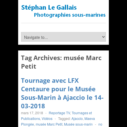
Tag Archives:
musée Marc
Petit
Tournage avec LFX
Centaure pour le Musée
Sous-Marin à Ajaccio le 14-
03-2018
mars 17, 2018
-
Reportage TV
,
Tournages et
Publications
,
Vidéos
-
Tagged:
Ajaccio
,
Maeva
Plongée
,
musée Marc Petit
,
Musée sous-marin
-
no