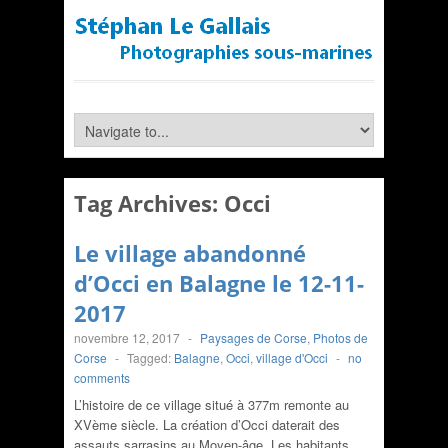
Tag Archives:
Occi
Le village abandonné
d’Occi en Balagne le 12-11-
2017
novembre 12, 2017
-
Paysages de Corse
,
Photos de
Corse
-
Tagged:
Balagne
,
Occi
,
village d'Occi
-
no
comments
L’histoire de ce village situé à 377m remonte au
XVème siècle. La création d’Occi daterait des
assauts sarrasins au Moyen-âge. Les habitants