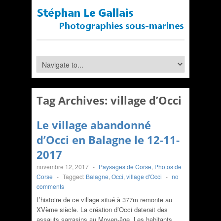
Tag Archives:
village d’Occi
Le village abandonné
d’Occi en Balagne le 12-11-
2017
novembre 12, 2017
-
Paysages de Corse
,
Photos de
Corse
-
Tagged:
Balagne
,
Occi
,
village d'Occi
-
no
comments
L’histoire de ce village situé à 377m remonte au
XVème siècle. La création d’Occi daterait des
assauts sarrasins au Moyen-âge. Les habitants