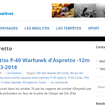
PAYSAGES
LES INSOLITES
LES TEMPÊTES
SPORT
retto
Conta
tiss P-40 Warhawk d’Aspretto -12m
Mail
03-2018
Tél
18
-
Les Epaves
-
Tagged:
BD des épaves de Corse
,
Bd sur les
es sous-marine
,
épaves sous-marines
,
P-40 Ajaccio
,
P-40 Corse
,
P40
 Curtiss Aspretto
,
Plongée en Corse
-
no comments
ouvert dans les années 70 par les nageurs de combat d’Aspretto par
de profondeur en face de la piste de Campo del Oro (Pas
Rende