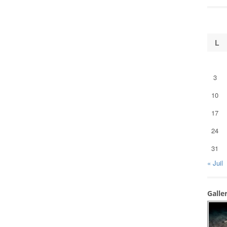
L
3
10
17
24
31
« Juil
Galle