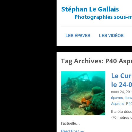
LES ÉPAVES
LES VIDÉOS
Tag Archives:
P40 Asp
Le Cur
le 24-
mars 24, 20
épaves
,
épav
Aspretto
,
P40
Il a été déc
-70 mètres 
l’actuelle…
Read Post →