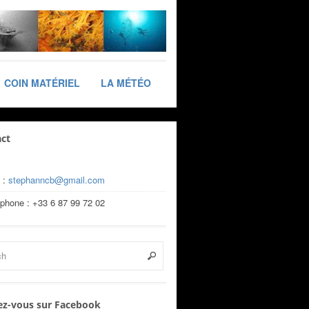
COIN MATÉRIEL
LA MÉTÉO
ct
 :
stephanncb@gmail.com
éphone : +33 6 87 99 72 02
z-vous sur Facebook