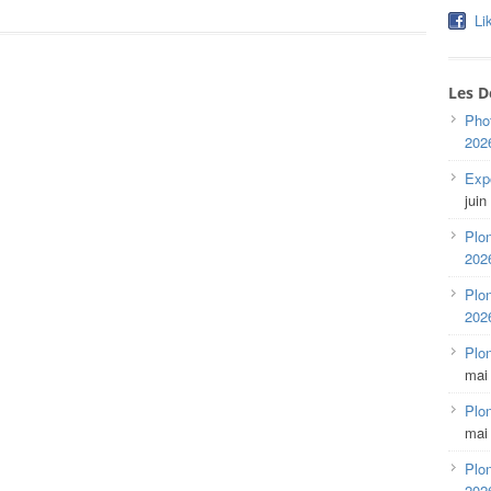
Li
Les D
Pho
202
Expo
juin
Plon
202
Plon
202
Plo
mai
Plon
mai
Plon
202