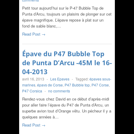
Petit tour aujourd’hui sur le P-47 Bubble Top de
Punta d’Arcu, toujours un plaisirs de plonger sur cet
épave magnifique. L’épave repose à plat sur un
fond de sable blanc,…
Read Post →
Épave du P47 Bubble Top
de Punta D’Arcu -45M le 16-
04-2013
avril 16, 2013
-
Les Epaves
-
Tagged:
épaves sous-
marines
,
épavs de Corse
,
P47 Bubble top
,
P47 Corse
,
P47 Corsica
-
no comments
Rendez-vous chez David en ce début d’après-midi
pour aller faire l’épave du P47 de Punta d’Arcu, un
superbe avion tout d’Orange vêtu. Un pécheur il y a
quelques années à…
Read Post →