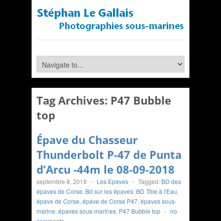
Tag Archives:
P47 Bubble
top
Épave du Chasseur
Thunderbolt P-47 de Punta
d’Arcu -44m le 08-09-2018
septembre 8, 2018
-
Les Epaves
-
Tagged:
BD des
épaves de Corse
,
Bd sur les épaves
,
BD Tôle à l'Eau
,
épave de Corse
,
épave de Corse P47
,
épaves sous-
marine
,
épaves sous-marines
,
P47 Bubble top
-
no
comments