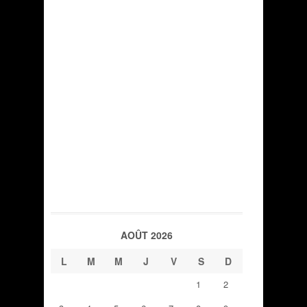
AOÛT 2026
L
M
M
J
V
S
D
1
2