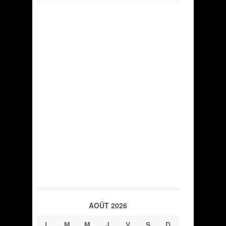
AOÛT 2026
L
M
M
J
V
S
D