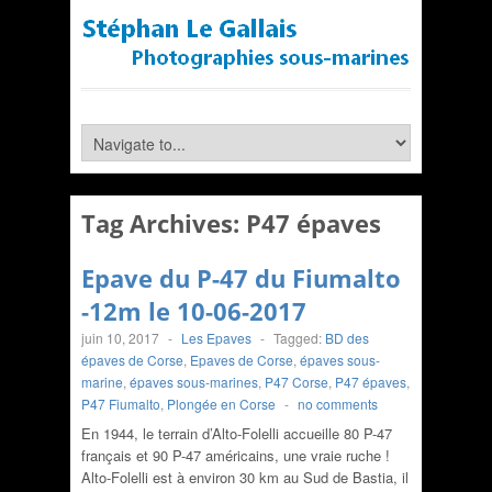
Tag Archives:
P47 épaves
Epave du P-47 du Fiumalto
-12m le 10-06-2017
juin 10, 2017
-
Les Epaves
-
Tagged:
BD des
épaves de Corse
,
Epaves de Corse
,
épaves sous-
marine
,
épaves sous-marines
,
P47 Corse
,
P47 épaves
,
P47 Fiumalto
,
Plongée en Corse
-
no comments
En 1944, le terrain d’Alto-Folelli accueille 80 P-47
français et 90 P-47 américains, une vraie ruche !
Alto-Folelli est à environ 30 km au Sud de Bastia, il