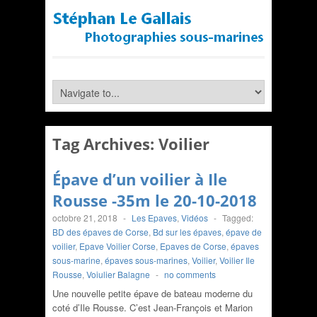
Tag Archives:
Voilier
Épave d’un voilier à Ile
Rousse -35m le 20-10-2018
octobre 21, 2018
-
Les Epaves
,
Vidéos
-
Tagged:
BD des épaves de Corse
,
Bd sur les épaves
,
épave de
voilier
,
Epave Voilier Corse
,
Epaves de Corse
,
épaves
sous-marine
,
épaves sous-marines
,
Voilier
,
Voilier Ile
Rousse
,
Voiulier Balagne
-
no comments
Une nouvelle petite épave de bateau moderne du
coté d’Ile Rousse. C’est Jean-François et Marion