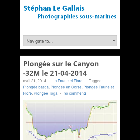
Plongée sur le Canyon
-32M le 21-04-2014
avril 21, 2014
-
La Faune et Flore
-
Tagged:
Plongée bastia
,
Plongée en Corse
,
Plongée Faune et
Flore
,
Plongée Toga
-
no comments