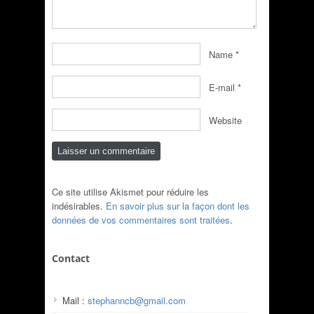
Name
*
E-mail
*
Website
Ce site utilise Akismet pour réduire les
indésirables.
En savoir plus sur la façon dont les
données de vos commentaires sont traitées
.
Contact
Mail :
stephanncb@gmail.com