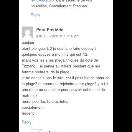
nouvelles, Cordialement Stéphan
Reply
Pont Frédéric
juin 15, 2020 at 10:16 pm
bonjour
etant plongeur E2 je souhaite faire decouvrir
quelques epaves a mon fils qui est N2.
allant voir les sites megalithiques du cote de
Tizzano, j ai pense au Vikers pendant que ma
femme profiterai de la plage.
je ne connais pas le site. est il possible de partir de
la plage? et comment rejoindre cette plage? y a t il
une route ou une piste pour pouvoir acheminer le
materiel?
merci pour les futures infos.
cordialement
frederic
Reply