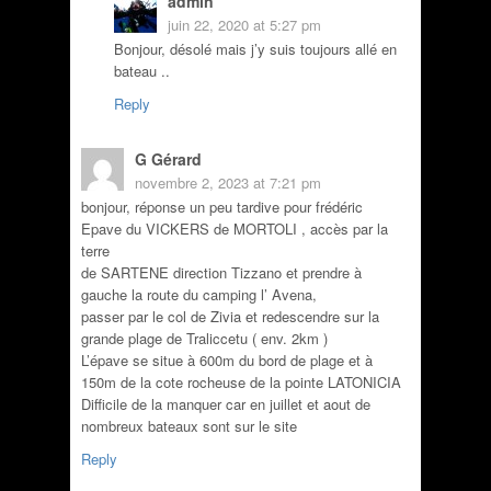
admin
juin 22, 2020 at 5:27 pm
Bonjour, désolé mais j’y suis toujours allé en
bateau ..
Reply
G Gérard
novembre 2, 2023 at 7:21 pm
bonjour, réponse un peu tardive pour frédéric
Epave du VICKERS de MORTOLI , accès par la
terre
de SARTENE direction Tizzano et prendre à
gauche la route du camping l’ Avena,
passer par le col de Zivia et redescendre sur la
grande plage de Traliccetu ( env. 2km )
L’épave se situe à 600m du bord de plage et à
150m de la cote rocheuse de la pointe LATONICIA
Difficile de la manquer car en juillet et aout de
nombreux bateaux sont sur le site
Reply