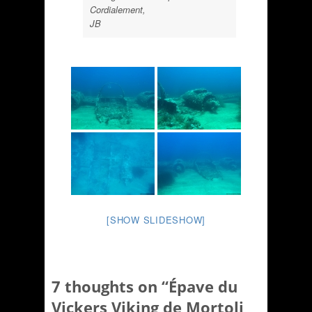
Cordialement,
JB
[SHOW SLIDESHOW]
7 thoughts on “
Épave du
Vickers Viking de Mortoli