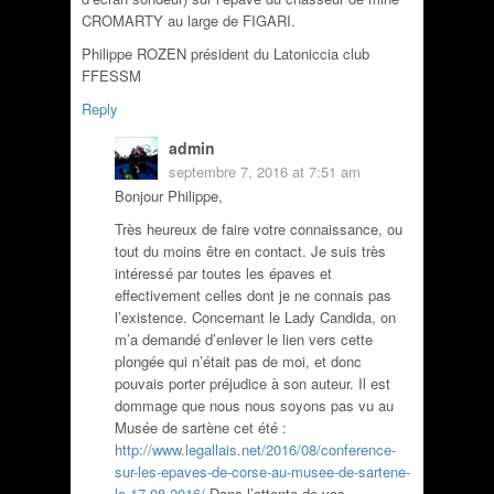
CROMARTY au large de FIGARI.
Philippe ROZEN président du Latoniccia club
FFESSM
Reply
admin
septembre 7, 2016 at 7:51 am
Bonjour Philippe,
Très heureux de faire votre connaissance, ou
tout du moins être en contact. Je suis très
intéressé par toutes les épaves et
effectivement celles dont je ne connais pas
l’existence. Concernant le Lady Candida, on
m’a demandé d’enlever le lien vers cette
plongée qui n’était pas de moi, et donc
pouvais porter préjudice à son auteur. Il est
dommage que nous nous soyons pas vu au
Musée de sartène cet été :
http://www.legallais.net/2016/08/conference-
sur-les-epaves-de-corse-au-musee-de-sartene-
le-17-08-2016/
Dans l’attente de vos