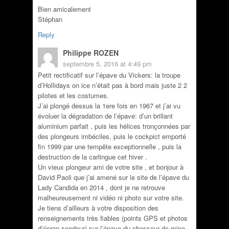
Bien amicalement
Stéphan
Reply
Philippe ROZEN
septembre 5, 2016 at 4:49 pm
Petit rectificatif sur l’épave du Vickers: la troupe
d’Hollidays on ice n’était pas à bord mais juste 2 2
pilotes et les costumes.
J’ai plongé dessus la 1ere fois en 1967 et j’ai vu
évoluer la dégradation de l’épave: d’un brillant
aluminium parfait , puis les hélices tronçonnées par
des plongeurs imbéciles, puis le cockpict emporté
fin 1999 par une tempête exceptionnelle , puis la
destruction de la carlingue cet hiver .
Un vieux plongeur ami de votre site , et bonjour à
David Paoli que j’ai amené sur le site de l’épave du
Lady Candida en 2014 , dont je ne retrouve
malheureusement ni vidéo ni photo sur votre site.
Je tiens d’ailleurs à votre disposition des
renseignements très fiables (points GPS et photos
d’écran sondeur) sur l’épave du chasseur de mine