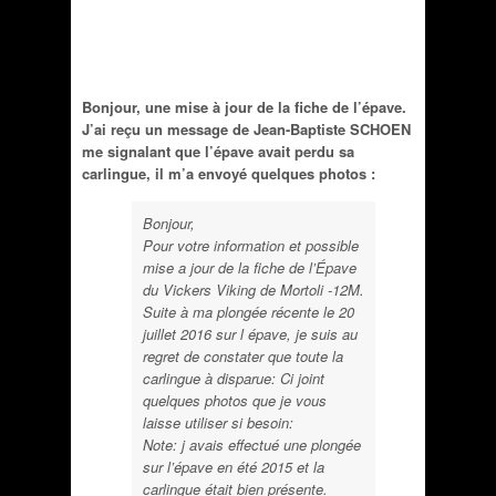
Bonjour, une mise à jour de la fiche de l’épave.
J’ai reçu un message de Jean-Baptiste SCHOEN
me signalant que l’épave avait perdu sa
carlingue, il m’a envoyé quelques photos :
Bonjour,
Pour votre information et possible
mise a jour de la fiche de l’Épave
du Vickers Viking de Mortoli -12M.
Suite à ma plongée récente le 20
juillet 2016 sur l épave, je suis au
regret de constater que toute la
carlingue à disparue: Ci joint
quelques photos que je vous
laisse utiliser si besoin:
Note: j avais effectué une plongée
sur l’épave en été 2015 et la
carlingue était bien présente.