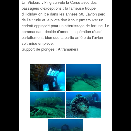
Un Vickers viking survole la Corse avec des
passagers d’exceptions : la fameuse troupe
d’Holiday on Ice dans les années 50. L’avion perd
de l’altitude et le pilote doit à tout prix trouver un
endroit approprié pour un atterrissage de fortune. Le
commandant décide d’amerrir, l’opération réussi
parfaitement, bien que la partie arrière de l’avion
soit mise en pièce.
Support de plongée : Altramanera