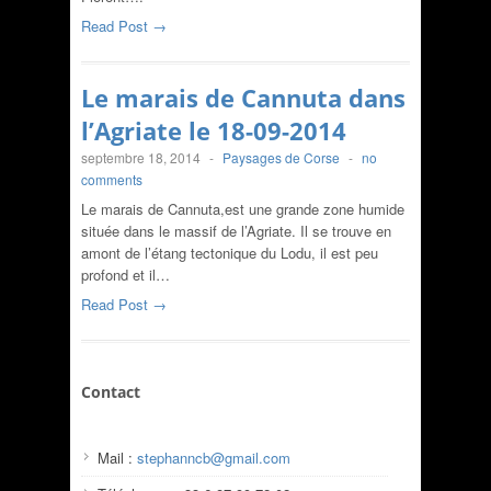
Read Post →
Le marais de Cannuta dans
l’Agriate le 18-09-2014
septembre 18, 2014
-
Paysages de Corse
-
no
comments
Le marais de Cannuta,est une grande zone humide
située dans le massif de l’Agriate. Il se trouve en
amont de l’étang tectonique du Lodu, il est peu
profond et il…
Read Post →
Contact
Mail :
stephanncb@gmail.com