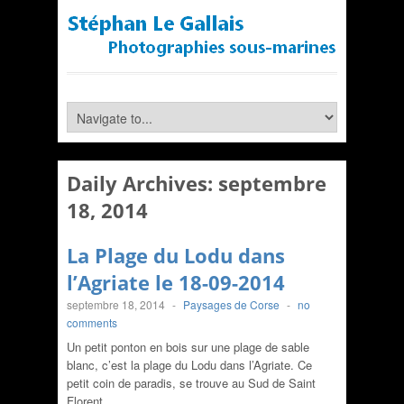
Daily Archives:
septembre
18, 2014
La Plage du Lodu dans
l’Agriate le 18-09-2014
septembre 18, 2014
-
Paysages de Corse
-
no
comments
Un petit ponton en bois sur une plage de sable
blanc, c’est la plage du Lodu dans l’Agriate. Ce
petit coin de paradis, se trouve au Sud de Saint
Florent….