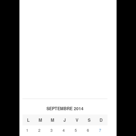
SEPTEMBRE 2014
L
M
M
J
V
S
D
1
2
3
4
5
6
7