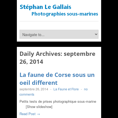
Daily Archives:
septembre
26, 2014
La faune de Corse sous un
oeil different
septembre 26, 2014
-
La Faune et Flore
-
no
comments
Petits tests de prises photographique sous-marine
[Show slideshow]
Read Post →