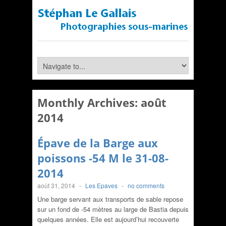
Monthly Archives:
août
2014
Épave de la Barge aux
poissons -54 M le 31-08-
2014
août 31, 2014
-
Les Epaves
-
no comments
Une barge servant aux transports de sable repose
sur un fond de -54 mètres au large de Bastia depuis
quelques années. Elle est aujourd’hui recouverte