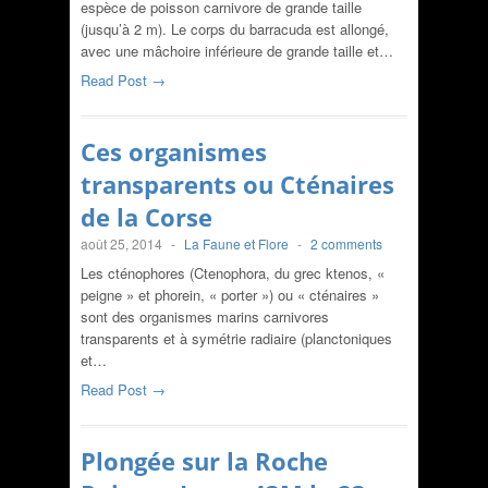
espèce de poisson carnivore de grande taille
(jusqu’à 2 m). Le corps du barracuda est allongé,
avec une mâchoire inférieure de grande taille et…
Read Post →
Ces organismes
transparents ou Cténaires
de la Corse
août 25, 2014
-
La Faune et Flore
-
2 comments
Les cténophores (Ctenophora, du grec ktenos, «
peigne » et phorein, « porter ») ou « cténaires »
sont des organismes marins carnivores
transparents et à symétrie radiaire (planctoniques
et…
Read Post →
Plongée sur la Roche