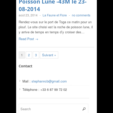
Poisson Lune -43M le 23-
08-2014
août 23, 2014
-
La Faune et Flore
-
no comments
Rendez-vous sur le port de Toga ce matin pour un
plouf. Le site choisi est la roche de poisson lune, il
y arrive de temps en temps d’y croiser des…
Read Post →
1
2
3
Suivant »
Contact
Mail :
stephanncb@gmail.com
Téléphone : +33 6 87 99 72 02