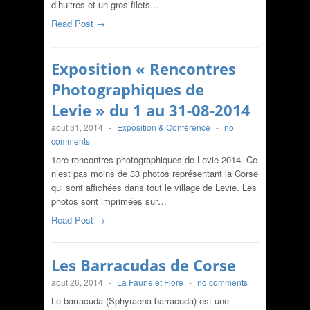
d’huitres et un gros filets…
Read Post →
Exposition « Rencontres
Photographiques de
Levie » du 1 au 31-08-2014
août 31, 2014
-
Exposition & Conférence
-
no
comments
1ere rencontres photographiques de Levie 2014. Ce
n’est pas moins de 33 photos représentant la Corse
qui sont affichées dans tout le village de Levie. Les
photos sont imprimées sur…
Read Post →
Les Barracudas de Corse
août 26, 2014
-
La Faune et Flore
-
no comments
Le barracuda (Sphyraena barracuda) est une