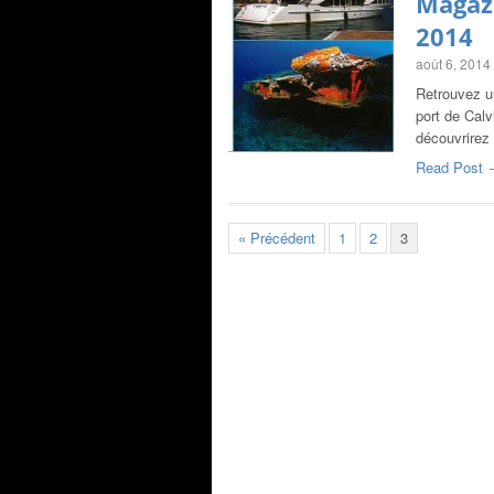
Magazi
2014
août 6, 2014
Retrouvez u
port de Calv
découvrirez 
Read Post 
« Précédent
1
2
3