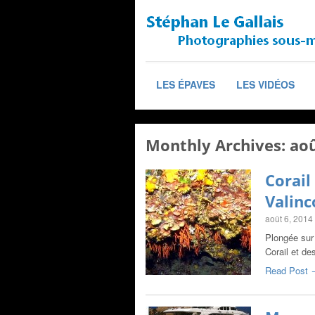
LES ÉPAVES
LES VIDÉOS
Monthly Archives:
ao
Corail
Valinc
août 6, 2014
Plongée sur 
Corail et d
Read Post 