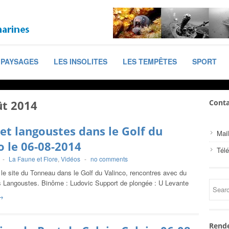
PAYSAGES
LES INSOLITES
LES TEMPÊTES
SPORT
ût 2014
Conta
 et langoustes dans le Golf du
Mail
o le 06-08-2014
Tél
-
La Faune et Flore
,
Vidéos
-
no comments
le site du Tonneau dans le Golf du Valinco, rencontres avec du
es Langoustes. Binôme : Ludovic Support de plongée : U Levante
→
Rende