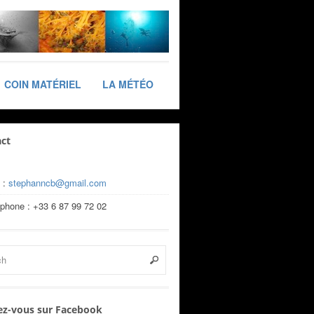
COIN MATÉRIEL
LA MÉTÉO
ct
 :
stephanncb@gmail.com
éphone : +33 6 87 99 72 02
z-vous sur Facebook