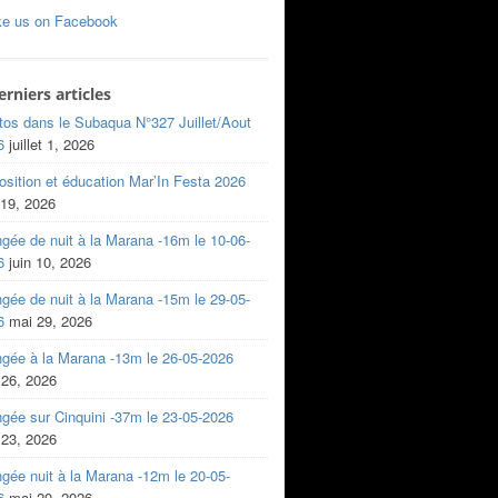
ke us on Facebook
erniers articles
tos dans le Subaqua N°327 Juillet/Aout
6
juillet 1, 2026
sition et éducation Mar’In Festa 2026
 19, 2026
gée de nuit à la Marana -16m le 10-06-
6
juin 10, 2026
gée de nuit à la Marana -15m le 29-05-
6
mai 29, 2026
ngée à la Marana -13m le 26-05-2026
 26, 2026
gée sur Cinquini -37m le 23-05-2026
 23, 2026
gée nuit à la Marana -12m le 20-05-
6
mai 20, 2026