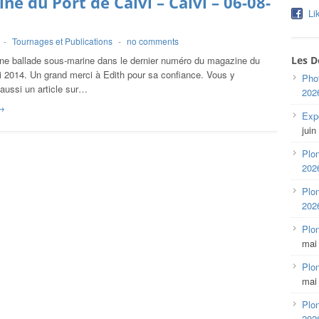
ne du Port de Calvi – Calvi – 06-08-
Li
-
Tournages et Publications
-
no comments
ne ballade sous-marine dans le dernier numéro du magazine du
Les D
i 2014. Un grand merci à Edith pour sa confiance. Vous y
Pho
aussi un article sur…
202
→
Expo
juin
Plon
202
Plon
202
Plo
mai
Plon
mai
Plon
202