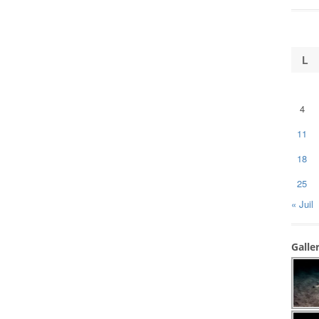
L
4
11
18
25
« Juil
Galle