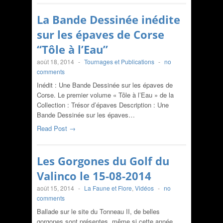
La Bande Dessinée inédite
sur les épaves de Corse
“Tôle à l’Eau”
août 18, 2014
-
Tournages et Publications
-
no
comments
Inédit : Une Bande Dessinée sur les épaves de
Corse. Le premier volume « Tôle à l’Eau » de la
Collection : Trésor d’épaves Description : Une
Bande Dessinée sur les épaves…
Read Post →
Les Gorgones du Golf du
Valinco le 15-08-2014
août 15, 2014
-
La Faune et Flore
,
Vidéos
-
no
comments
Ballade sur le site du Tonneau II, de belles
gorgones sont présentes, même si cette année