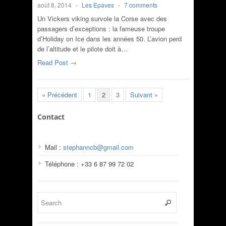
août 8, 2014
-
Les Epaves
-
7 comments
Un Vickers viking survole la Corse avec des
passagers d’exceptions : la fameuse troupe
d’Holiday on Ice dans les années 50. L’avion perd
de l’altitude et le pilote doit à…
Read Post →
« Précédent
1
2
3
Suivant »
Contact
Mail :
stephanncb@gmail.com
Téléphone : +33 6 87 99 72 02