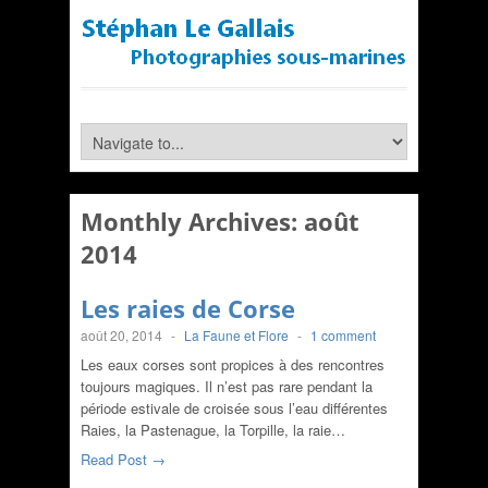
Monthly Archives:
août
2014
Les raies de Corse
août 20, 2014
-
La Faune et Flore
-
1 comment
Les eaux corses sont propices à des rencontres
toujours magiques. Il n’est pas rare pendant la
période estivale de croisée sous l’eau différentes
Raies, la Pastenague, la Torpille, la raie…
Read Post →