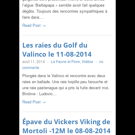
l’algue ‘Barbapapa » semble avoir fait quelques
dégâts. Toujours des rencontres sympathiques à
faire dans…
Read Post →
Les raies du Golf du
Valinco le 11-08-2014
août 11, 2014
-
La Faune et Flore
,
Vidéos
-
no
comments
Plongée dans le Valinco et rencontre avec deux
raies en ballade. Une raie torpille peu farouche et
une raie pastenague qui a pris la fuite devant moi.
Binôme : Ludovic…
Read Post →
Épave du Vickers Viking de
Mortoli -12M le 08-08-2014