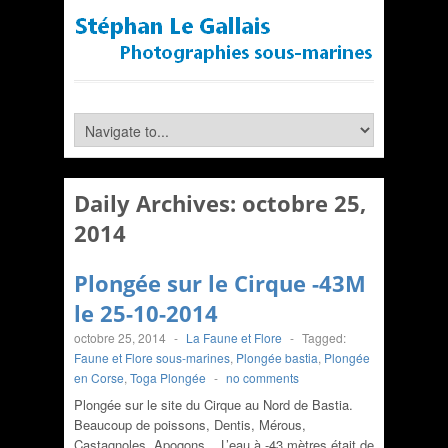
Daily Archives:
octobre 25,
2014
Plongée sur le Cirque -43M
le 25-10-2014
octobre 25, 2014
-
La Faune et Flore
-
Tagged:
Faune et Flore sous-marines
,
Plongée bastia
,
Plongée
en Corse
,
Toga Plongée
-
no comments
Plongée sur le site du Cirque au Nord de Bastia.
Beaucoup de poissons, Dentis, Mérous,
Castagnoles, Apogons .. L’eau à -43 mètres était de