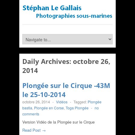
Daily Archives:
octobre 26,
2014
Plongée sur le Cirque -43M
le 25-10-2014
octobre 26, 2014
-
Vidéos
-
Tagged:
Plongée
bastia
,
Plongée en Corse
,
Toga Plongée
-
no
comments
Version Vidéo de la Plongée sur le Cirque
Read Post →