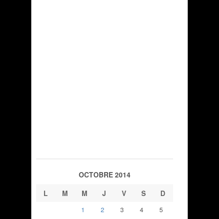
OCTOBRE 2014
L
M
M
J
V
S
D
1
2
3
4
5