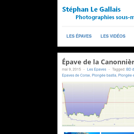
LES ÉPAVES
LES VIDÉOS
Épave de la Canonnièr
mai 9, 2015
-
Les Epaves
-
Tagged:
BD d
Epaves de Corse
,
Plongée bastia
,
Plongée 