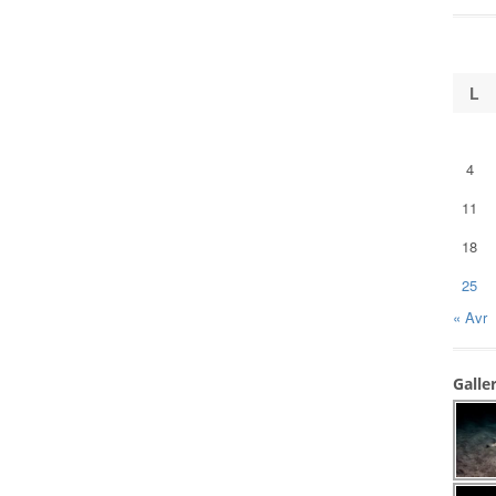
L
4
11
18
25
« Avr
Galle