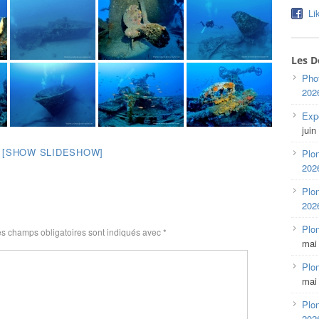
Li
Les D
Pho
202
Expo
juin
[SHOW SLIDESHOW]
Plon
202
Plon
202
Plo
s champs obligatoires sont indiqués avec
*
mai
Plon
mai
Plon
202