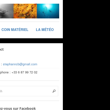
COIN MATÉRIEL
LA MÉTÉO
ct
 :
stephanncb@gmail.com
éphone : +33 6 87 99 72 02
z-vous sur Facebook