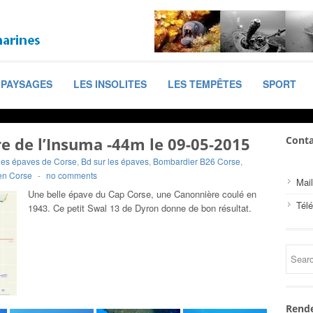
PAYSAGES
LES INSOLITES
LES TEMPÊTES
SPORT
e de l’Insuma -44m le 09-05-2015
Conta
es épaves de Corse
,
Bd sur les épaves
,
Bombardier B26 Corse
,
en Corse
-
no comments
Mail
Une belle épave du Cap Corse, une Canonnière coulé en
Tél
1943. Ce petit Swal 13 de Dyron donne de bon résultat.
Rende