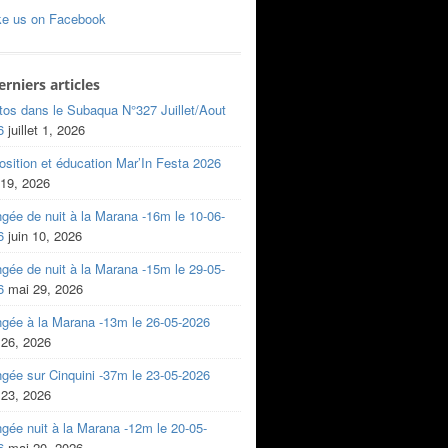
ke us on Facebook
erniers articles
tos dans le Subaqua N°327 Juillet/Aout
6
juillet 1, 2026
sition et éducation Mar’In Festa 2026
 19, 2026
gée de nuit à la Marana -16m le 10-06-
6
juin 10, 2026
gée de nuit à la Marana -15m le 29-05-
6
mai 29, 2026
ngée à la Marana -13m le 26-05-2026
 26, 2026
gée sur Cinquini -37m le 23-05-2026
 23, 2026
gée nuit à la Marana -12m le 20-05-
6
mai 20, 2026