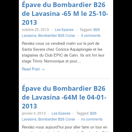
Épave du Bombardier B26
de Lavasina -65 M le 25-10-
2013
octobre 25, 2013
-
Les Epaves
-
Tagged:
B26
Lavasina
,
Bombardier B26 Corse
-
4 comments
Rendez-vous ce vendredi matin sur le port de
Santa Severa chez Corsica Aquaplongée et les
stagiaires du Club EPIC de Calvi. Ils ont fini leur
stage Trimix Normoxique et pour…
Read Post →
Épave du Bombardier B26
de Lavasina -64M le 04-01-
2013
janvier 4, 2013
-
Les Epaves
-
Tagged:
B26
Lavasina
,
Bombardier B26 Corse
-
no comments
Rendez-vous aujourd’hui pour aller faire un tour en