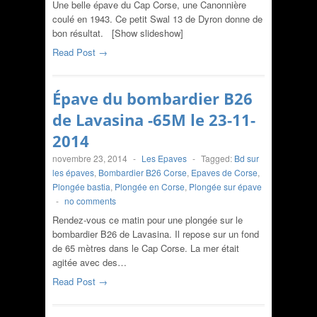
Une belle épave du Cap Corse, une Canonnière
coulé en 1943. Ce petit Swal 13 de Dyron donne de
bon résultat. [Show slideshow]
Read Post →
Épave du bombardier B26
de Lavasina -65M le 23-11-
2014
novembre 23, 2014
-
Les Epaves
-
Tagged:
Bd sur
les épaves
,
Bombardier B26 Corse
,
Epaves de Corse
,
Plongée bastia
,
Plongée en Corse
,
Plongée sur épave
-
no comments
Rendez-vous ce matin pour une plongée sur le
bombardier B26 de Lavasina. Il repose sur un fond
de 65 mètres dans le Cap Corse. La mer était
agitée avec des…
Read Post →