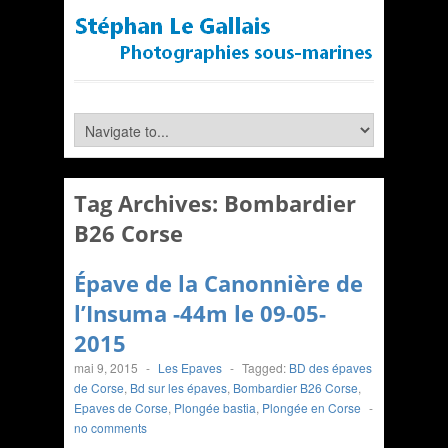
Tag Archives:
Bombardier
B26 Corse
Épave de la Canonnière de
l’Insuma -44m le 09-05-
2015
mai 9, 2015
-
Les Epaves
-
Tagged:
BD des épaves
de Corse
,
Bd sur les épaves
,
Bombardier B26 Corse
,
Epaves de Corse
,
Plongée bastia
,
Plongée en Corse
-
no comments