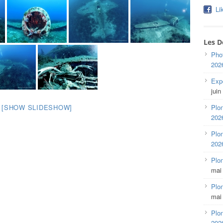
Li
Les D
Pho
202
Expo
juin
Plon
[SHOW SLIDESHOW]
202
Plon
202
Plo
mai
Plon
mai
Plon
202