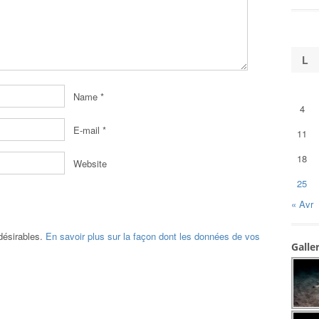
L
Name
*
4
E-mail
*
11
18
Website
25
« Avr
ndésirables.
En savoir plus sur la façon dont les données de vos
Galle