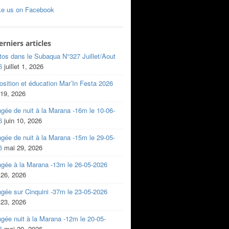
ke us on Facebook
erniers articles
tos dans le Subaqua N°327 Juillet/Aout
6
juillet 1, 2026
sition et éducation Mar’In Festa 2026
 19, 2026
gée de nuit à la Marana -16m le 10-06-
6
juin 10, 2026
gée de nuit à la Marana -15m le 29-05-
6
mai 29, 2026
ngée à la Marana -13m le 26-05-2026
 26, 2026
gée sur Cinquini -37m le 23-05-2026
 23, 2026
gée nuit à la Marana -12m le 20-05-
6
mai 20, 2026