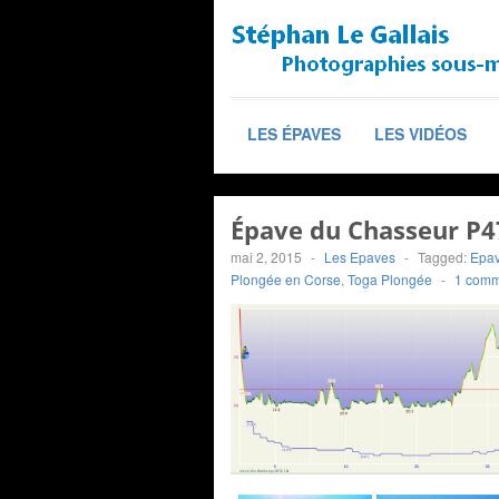
LES ÉPAVES
LES VIDÉOS
Épave du Chasseur P4
mai 2, 2015
-
Les Epaves
-
Tagged:
Epav
Plongée en Corse
,
Toga Plongée
-
1 comm