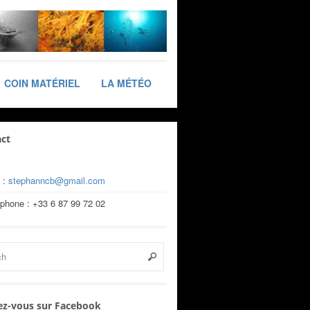
COIN MATÉRIEL
LA MÉTÉO
ct
 :
stephanncb@gmail.com
éphone : +33 6 87 99 72 02
z-vous sur Facebook