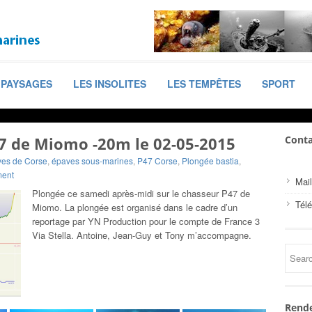
PAYSAGES
LES INSOLITES
LES TEMPÊTES
SPORT
7 de Miomo -20m le 02-05-2015
Conta
es de Corse
,
épaves sous-marines
,
P47 Corse
,
Plongée bastia
,
ent
Mail
Plongée ce samedi après-midi sur le chasseur P47 de
Tél
Miomo. La plongée est organisé dans le cadre d’un
reportage par YN Production pour le compte de France 3
Via Stella. Antoine, Jean-Guy et Tony m’accompagne.
Rende