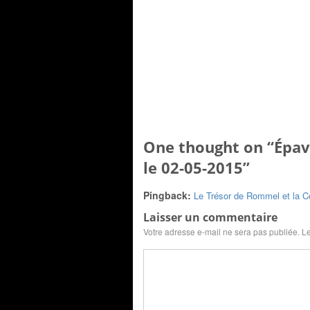
One thought on “
Épav
le 02-05-2015
”
Pingback:
Le Trésor de Rommel et la C
Laisser un commentaire
Votre adresse e-mail ne sera pas publiée.
Le