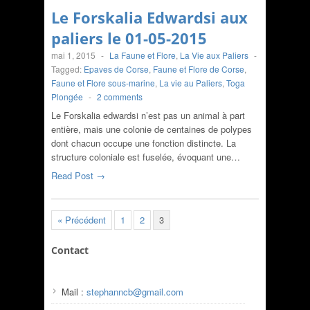
Le Forskalia Edwardsi aux
paliers le 01-05-2015
mai 1, 2015
-
La Faune et Flore
,
La Vie aux Paliers
-
Tagged:
Epaves de Corse
,
Faune et Flore de Corse
,
Faune et Flore sous-marine
,
La vie au Paliers
,
Toga
Plongée
-
2 comments
Le Forskalia edwardsi n’est pas un animal à part
entière, mais une colonie de centaines de polypes
dont chacun occupe une fonction distincte. La
structure coloniale est fuselée, évoquant une…
Read Post →
« Précédent
1
2
3
Contact
Mail :
stephanncb@gmail.com