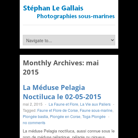
Monthly Archives:
mai
2015
La Méduse Pelagia
Noctiluca le 02-05-2015
mai 2, 2015
-
La Faune et Flore
,
La Vie aux Paliers
-
Tagged:
Faune et Flore de Corse
,
Faune sous-marine
,
Plongée bastia
,
Plongée en Corse
,
Toga Plongée
-
no comments
La méduse Pelagia noctiluca, aussi connue sous le
nom de méduse pélagique, pélagie ou piqueur-