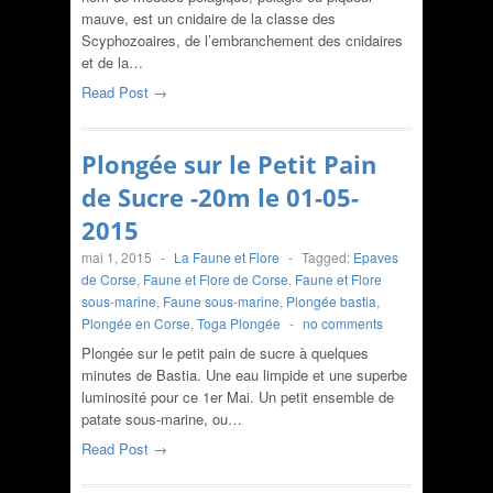
mauve, est un cnidaire de la classe des
Scyphozoaires, de l’embranchement des cnidaires
et de la…
Read Post →
Plongée sur le Petit Pain
de Sucre -20m le 01-05-
2015
mai 1, 2015
-
La Faune et Flore
-
Tagged:
Epaves
de Corse
,
Faune et Flore de Corse
,
Faune et Flore
sous-marine
,
Faune sous-marine
,
Plongée bastia
,
Plongée en Corse
,
Toga Plongée
-
no comments
Plongée sur le petit pain de sucre à quelques
minutes de Bastia. Une eau limpide et une superbe
luminosité pour ce 1er Mai. Un petit ensemble de
patate sous-marine, ou…
Read Post →