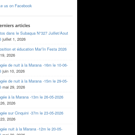
ke us on Facebook
erniers articles
tos dans le Subaqua N°327 Juillet/Aout
6
juillet 1, 2026
sition et éducation Mar’In Festa 2026
 19, 2026
gée de nuit à la Marana -16m le 10-06-
6
juin 10, 2026
gée de nuit à la Marana -15m le 29-05-
6
mai 29, 2026
ngée à la Marana -13m le 26-05-2026
 26, 2026
gée sur Cinquini -37m le 23-05-2026
 23, 2026
gée nuit à la Marana -12m le 20-05-
6
mai 20, 2026