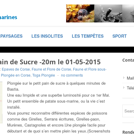
PAYSAGES
LES INSOLITES
LES TEMPÊTES
SPORT
ain de Sucre -20m le 01-05-2015
Conta
:
Epaves de Corse
,
Faune et Flore de Corse
,
Faune et Flore sous-
,
Plongée en Corse
,
Toga Plongée
-
no comments
Mail
Plongée sur le petit pain de sucre à quelques minutes de
Tél
Bastia.
Une eau limpide et une superbe luminosité pour ce 1er Mai.
Un petit ensemble de patate sous-marine, ou la vie c’est
installé.
Vous pourrez reconnaitre différentes espèces de poissons
comme des Girelles, Serrans écritures, Girelles-paon,
Murènes, Castagnoles et encore.Une plongée facile pour
débutant et de quoi s’en mettre plein les yeux.(Screenshots
Rende