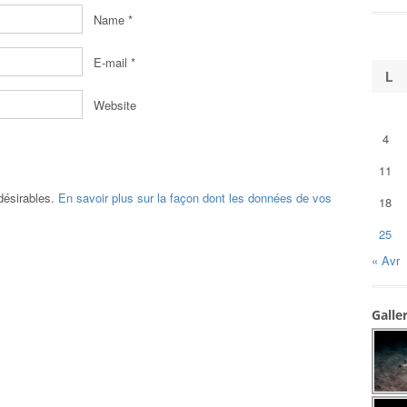
Name
*
E-mail
*
L
Website
4
11
ndésirables.
En savoir plus sur la façon dont les données de vos
18
25
« Avr
Galle