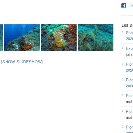
Li
Les D
Pho
202
Expo
juin
[SHOW SLIDESHOW]
Plon
202
Plon
202
Plo
mai
Plon
mai
Plon
202