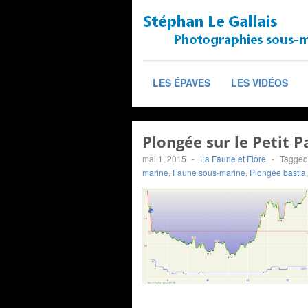
LES ÉPAVES
LES VIDÉOS
Plongée sur le Petit P
mai 1, 2015
-
La Faune et Flore
-
Tagged
marine
,
Faune sous-marine
,
Plongée bastia