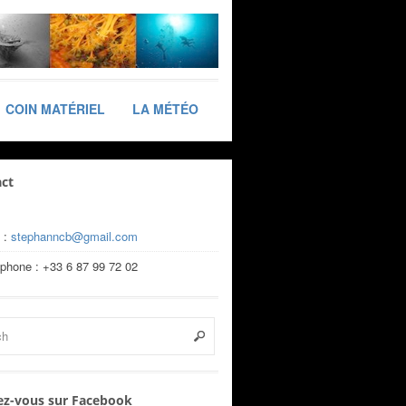
COIN MATÉRIEL
LA MÉTÉO
ct
 :
stephanncb@gmail.com
éphone : +33 6 87 99 72 02
z-vous sur Facebook