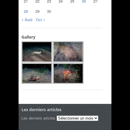
21
22
23
24
25
26
27
28
29
30
« Août
Oct »
Gallery
Les derniers articles
Les derniers articles