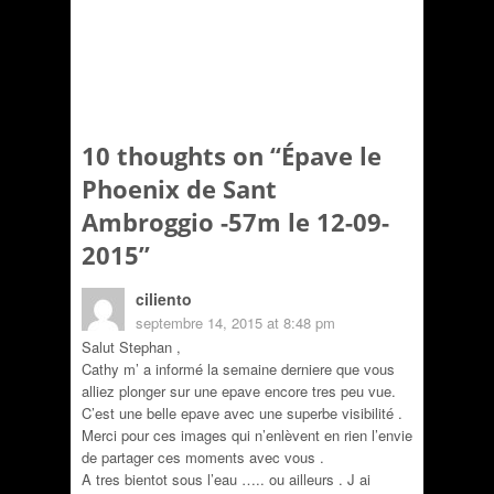
10 thoughts on “
Épave le
Phoenix de Sant
Ambroggio -57m le 12-09-
2015
”
ciliento
septembre 14, 2015 at 8:48 pm
Salut Stephan ,
Cathy m’ a informé la semaine derniere que vous
alliez plonger sur une epave encore tres peu vue.
C’est une belle epave avec une superbe visibilité .
Merci pour ces images qui n’enlèvent en rien l’envie
de partager ces moments avec vous .
A tres bientot sous l’eau ….. ou ailleurs . J ai