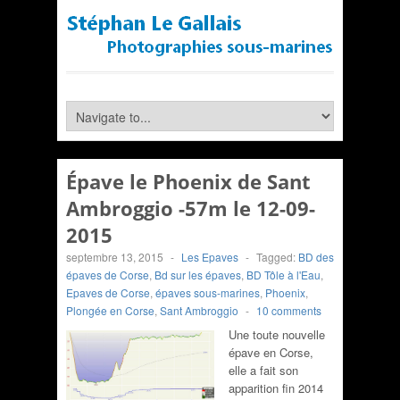
Épave le Phoenix de Sant
Ambroggio -57m le 12-09-
2015
septembre 13, 2015
-
Les Epaves
-
Tagged:
BD des
épaves de Corse
,
Bd sur les épaves
,
BD Tôle à l'Eau
,
Epaves de Corse
,
épaves sous-marines
,
Phoenix
,
Plongée en Corse
,
Sant Ambroggio
-
10 comments
Une toute nouvelle
épave en Corse,
elle a fait son
apparition fin 2014