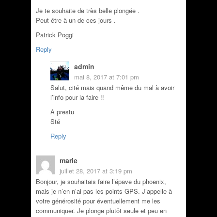
Je te souhaite de très belle plongée .
Peut être à un de ces jours .
Patrick Poggi
Reply
admin
mai 8, 2017 at 7:01 pm
Salut, cité mais quand même du mal à avoir
l’info pour la faire !!
A prestu
Sté
Reply
marie
juillet 28, 2017 at 3:19 pm
Bonjour, je souhaitais faire l’épave du phoenix,
mais je n’en n’ai pas les points GPS. J’appelle à
votre générosité pour éventuellement me les
communiquer. Je plonge plutôt seule et peu en