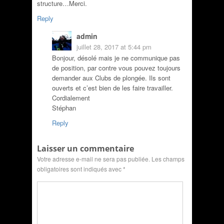
structure…Merci.
Reply
admin
juillet 28, 2017 at 5:44 pm
Bonjour, désolé mais je ne communique pas
de position, par contre vous pouvez toujours
demander aux Clubs de plongée. Ils sont
ouverts et c’est bien de les faire travailler.
Cordialement
Stéphan
Reply
Laisser un commentaire
Votre adresse e-mail ne sera pas publiée.
Les champs
obligatoires sont indiqués avec
*