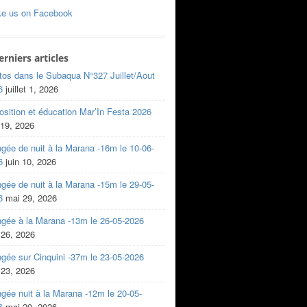
ke us on Facebook
erniers articles
tos dans le Subaqua N°327 Juillet/Aout
6
juillet 1, 2026
sition et éducation Mar’In Festa 2026
 19, 2026
gée de nuit à la Marana -16m le 10-06-
6
juin 10, 2026
gée de nuit à la Marana -15m le 29-05-
6
mai 29, 2026
ngée à la Marana -13m le 26-05-2026
 26, 2026
gée sur Cinquini -37m le 23-05-2026
 23, 2026
gée nuit à la Marana -12m le 20-05-
6
mai 20, 2026