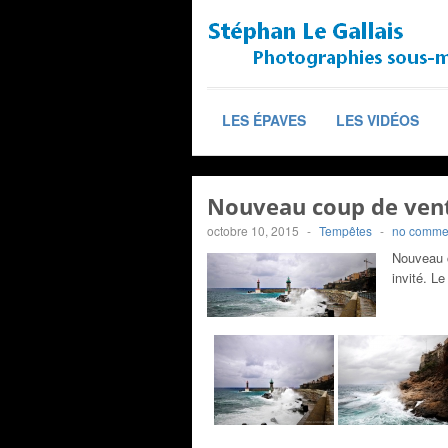
LES ÉPAVES
LES VIDÉOS
Nouveau coup de vent 
octobre 10, 2015
-
Tempêtes
-
no comme
Nouveau c
invité. L