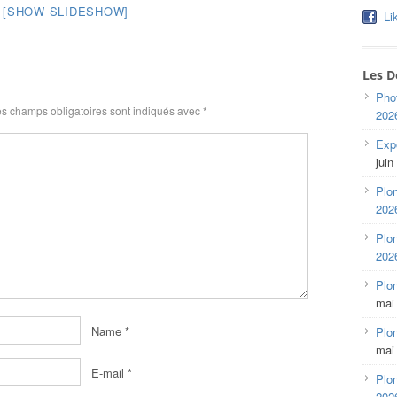
[SHOW SLIDESHOW]
Li
Les D
Pho
s champs obligatoires sont indiqués avec
*
202
Expo
juin
Plon
202
Plon
202
Plo
mai
Name
*
Plon
mai
E-mail
*
Plon
202