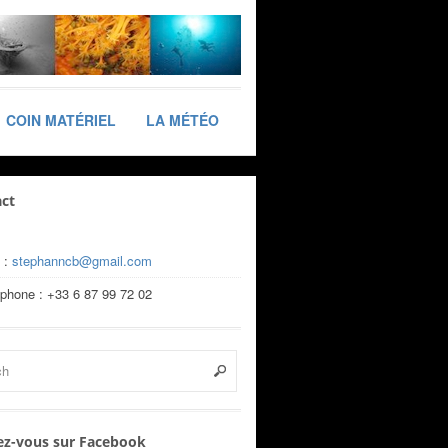
COIN MATÉRIEL
LA MÉTÉO
ct
 :
stephanncb@gmail.com
éphone : +33 6 87 99 72 02
z-vous sur Facebook