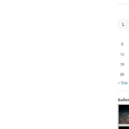
L
5
12
19
26
« Sep
Galle