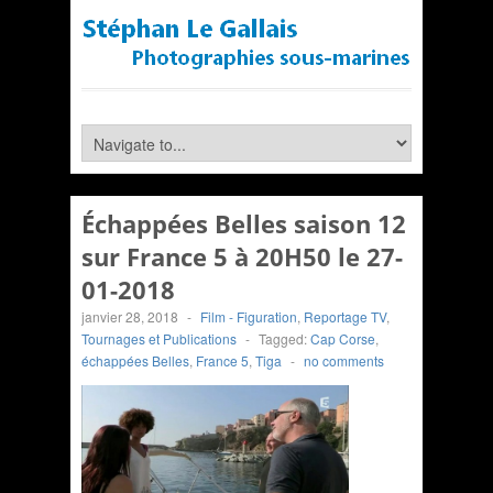
Échappées Belles saison 12
sur France 5 à 20H50 le 27-
01-2018
janvier 28, 2018
-
Film - Figuration
,
Reportage TV
,
Tournages et Publications
-
Tagged:
Cap Corse
,
échappées Belles
,
France 5
,
Tiga
-
no comments