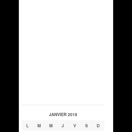
JANVIER 2018
L
M
M
J
V
S
D