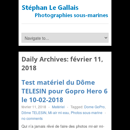
Daily Archives:
février 11,
2018
Test matériel du Dôme
TELESIN pour Gopro Hero 6
le 10-02-2018
février 11, 2018
-
Matériel
-
Tagged:
Dome GoPro
,
Dôme TELESIN
,
Mi-air mi-eau
,
Photos sous-marine
-
no comments
Qui n’a jamais rêvé de faire des photos mi-air mi-