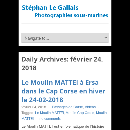
Daily Archives:
février 24,
2018
Le Moulin MATTEI à Ersa
dans le Cap Corse en hiver
le 24-02-2018
février 24, 2018
-
Paysages de Corse
,
Vidéos
-
Tagged:
Le Moulin MATTEI
,
Moulin Cap Corse
,
Moulin
MATTEI
-
no comments
Le Moulin MATTEI est emblématique de l’histoire