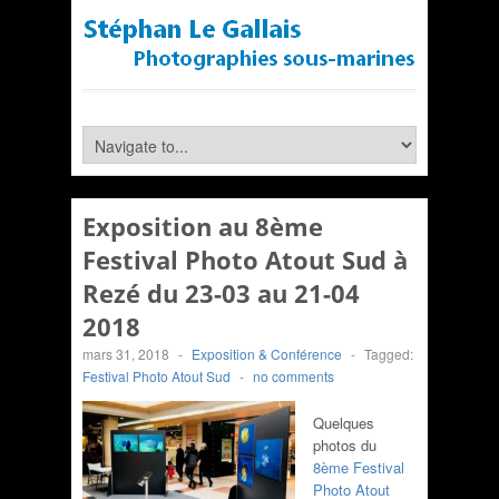
Exposition au 8ème
Festival Photo Atout Sud à
Rezé du 23-03 au 21-04
2018
mars 31, 2018
-
Exposition & Conférence
-
Tagged:
Festival Photo Atout Sud
-
no comments
Quelques
photos du
8ème Festival
Photo Atout