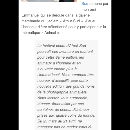
Sud
ramené par
mon ami
Emmanuel qui se déroule dans la galerie
marchande du Leclerc « Atout Sud ». J’ai eu
l’honneur d’être sélectionné pour y participer sur la
thématique « Animal ».
Le festival photo d’Atout Sud
poursuit son aventure en mettant
pour cette 8ème édition, les
animaux à l’honneur et en
s’ouvrant encore plus à
l’international. Nous sommes très
heureux d’accueillir pour cette
nouvelle édition, des grands noms
de la photographie animalière.
Alors laissez-vous surprendre,
étonner, émerveiller par ces
centaines de photos d’animaux
prises aux quatre coins du monde.
Du 23 mars au 21 avril, ne
manquez pas ce rendez-vous du