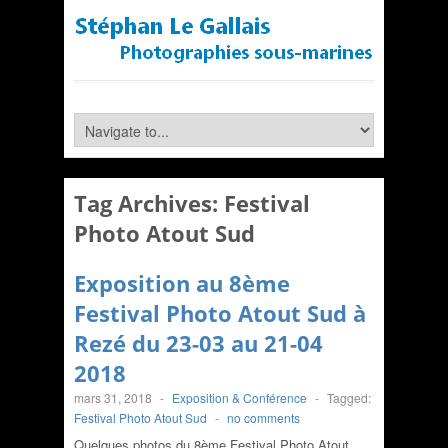
Tag Archives:
Festival
Photo Atout Sud
Exposition au 8ème
Festival Photo Atout Sud à
Rezé du 23-03 au 21-04
2018
mars 31, 2018
-
Exposition & Conférence
-
Tagged:
Festival Photo Atout Sud
-
no comments
Quelques photos du 8ème Festival Photo Atout