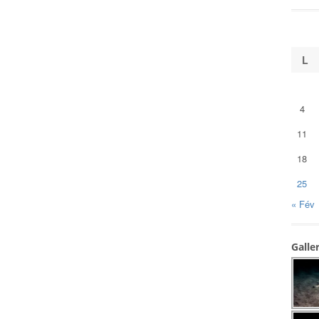
L
4
11
18
25
« Fév
Galle