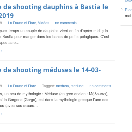
 de shooting dauphins à Bastia le
Plo
2019
mai
19
-
La Faune et Flore
,
Vidéos
-
no comments
ues temps un couple de dauphins vient en fin d’après midi ç la
e Bastia pour manger dans les bancs de petits pélagiques. C’est
 spectacle…
→
 de shooting méduses le 14-03-
19
-
La Faune et Flore
-
Tagged:
medusa
,
meduse
-
no comments
, un peu de mythologie : Méduse (en grec ancien : Μέδουσα),
si la Gorgone (Gorgo), est dans la mythologie grecque l’une des
nes (avec ses sœurs…
→