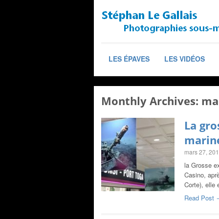
LES ÉPAVES
LES VIDÉOS
Monthly Archives:
ma
La gro
marine
mars 27, 20
la Grosse e
Casino, aprè
Corte), elle
Read Post 