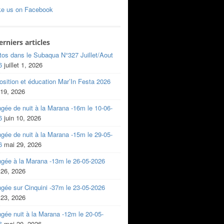
ke us on Facebook
erniers articles
tos dans le Subaqua N°327 Juillet/Aout
6
juillet 1, 2026
sition et éducation Mar’In Festa 2026
 19, 2026
gée de nuit à la Marana -16m le 10-06-
6
juin 10, 2026
gée de nuit à la Marana -15m le 29-05-
6
mai 29, 2026
ngée à la Marana -13m le 26-05-2026
 26, 2026
gée sur Cinquini -37m le 23-05-2026
 23, 2026
gée nuit à la Marana -12m le 20-05-
6
mai 20, 2026