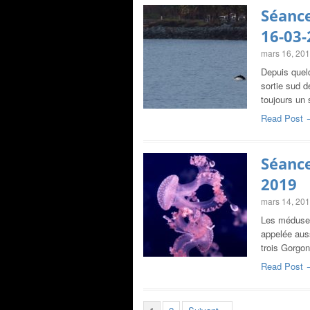
Séance
16-03-
mars 16, 20
Depuis quelq
sortie sud d
toujours un
Read Post 
Séance
2019
mars 14, 20
Les méduses
appelée aus
trois Gorgo
Read Post 