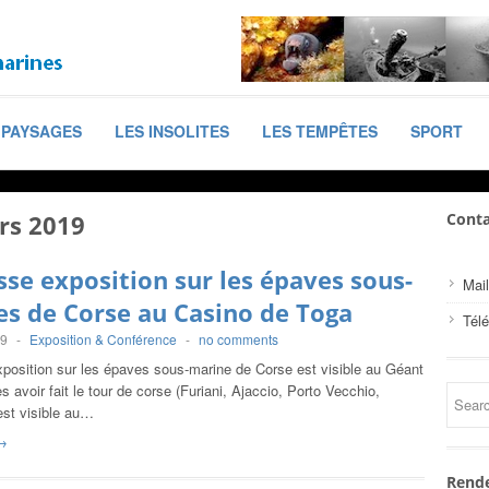
PAYSAGES
LES INSOLITES
LES TEMPÊTES
SPORT
rs 2019
Conta
sse exposition sur les épaves sous-
Mail
s de Corse au Casino de Toga
Tél
19
-
Exposition & Conférence
-
no comments
xposition sur les épaves sous-marine de Corse est visible au Géant
s avoir fait le tour de corse (Furiani, Ajaccio, Porto Vecchio,
 est visible au…
→
Rende