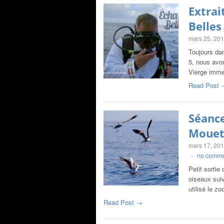
Extrai
Belles
mars 25, 20
Toujours da
5, nous avo
Vierge imm
Read Post 
Séance
Mouett
mars 17, 20
-
no comme
Petit sortie
oiseaux suiv
utilisé le
Read Post →