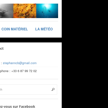
COIN MATÉRIEL
LA MÉTÉO
ct
 :
stephanncb@gmail.com
éphone : +33 6 87 99 72 02
z-vous sur Facebook