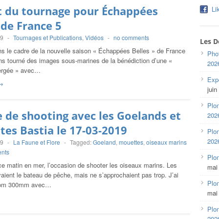
t du tournage pour Échappées
Li
 de France 5
19
-
Tournages et Publications
,
Vidéos
-
no comments
Les D
ns le cadre de la nouvelle saison « Échappées Belles » de France
Pho
ns tourné des images sous-marines de la bénédiction d’une «
202
ergée » avec…
Expo
→
juin
Plon
 de shooting avec les Goelands et
202
es Bastia le 17-03-2019
Plon
202
19
-
La Faune et Flore
-
Tagged:
Goeland
,
mouettes
,
oiseaux marins
nts
Plo
 ce matin en mer, l’occasion de shooter les oiseaux marins. Les
mai
aient le bateau de pêche, mais ne s’approchaient pas trop. J’ai
Plon
 zoom 300mm avec…
mai
Plon
202