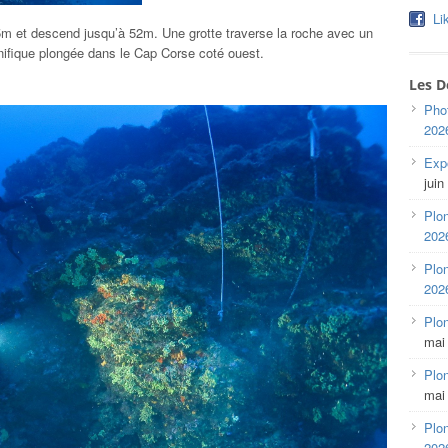
Li
 et descend jusqu’à 52m. Une grotte traverse la roche avec un
nifique plongée dans le Cap Corse coté ouest.
Les D
Pho
202
Expo
juin
Plon
202
Plon
202
Plo
mai
Plon
mai
Plon
202