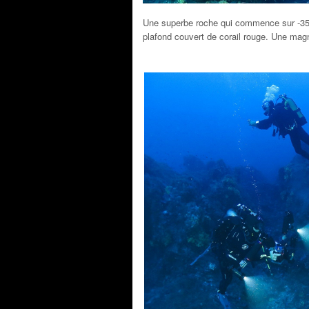
Une superbe roche qui commence sur -35m
plafond couvert de corail rouge. Une mag