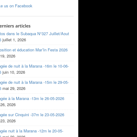
ke us on Facebook
erniers articles
tos dans le Subaqua N°327 Juillet/Aout
6
juillet 1, 2026
sition et éducation Mar’In Festa 2026
 19, 2026
gée de nuit à la Marana -16m le 10-06-
6
juin 10, 2026
gée de nuit à la Marana -15m le 29-05-
6
mai 29, 2026
ngée à la Marana -13m le 26-05-2026
 26, 2026
gée sur Cinquini -37m le 23-05-2026
 23, 2026
gée nuit à la Marana -12m le 20-05-
6
mai 20, 2026