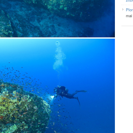
Plo
mai