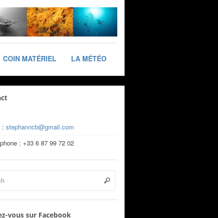
COIN MATÉRIEL
LA MÉTÉO
ct
 :
stephanncb@gmail.com
éphone : +33 6 87 99 72 02
z-vous sur Facebook