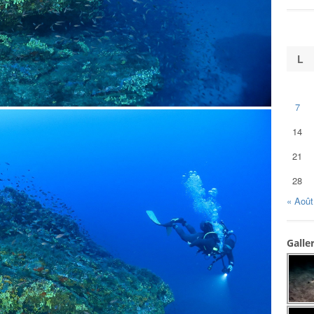
L
7
14
21
28
« Août
Galle