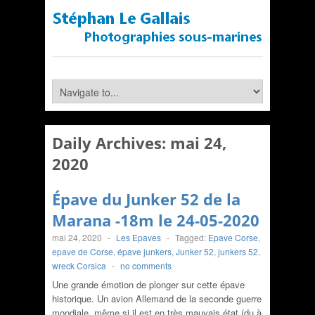
Daily Archives:
mai 24,
2020
Épave du Junker 52 de la
Marana -18m le 24-05-2020
mai 24, 2020
-
Les Epaves
-
Tagged:
Epave Corse
,
epave de Corse
,
épave junkers
,
Junker 52
,
junkers 52
,
wreck Corsica
-
no comments
Une grande émotion de plonger sur cette épave
historique. Un avion Allemand de la seconde guerre
mondiale, même si il est en très mauvais état (du à