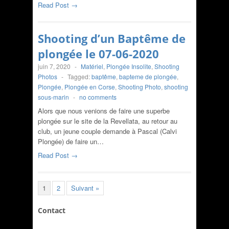
Read Post →
Shooting d’un Baptême de
plongée le 07-06-2020
juin 7, 2020
-
Matériel
,
Plongée Insolite
,
Shooting
Photos
-
Tagged:
baptême
,
bapteme de plongée
,
Plongée
,
Plongée en Corse
,
Shooting Photo
,
shooting
sous-marin
-
no comments
Alors que nous venions de faire une superbe
plongée sur le site de la Revellata, au retour au
club, un jeune couple demande à Pascal (Calvi
Plongée) de faire un…
Read Post →
1
2
Suivant »
Contact