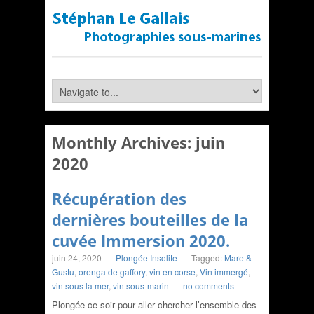
Monthly Archives:
juin
2020
Récupération des
dernières bouteilles de la
cuvée Immersion 2020.
juin 24, 2020
-
Plongée Insolite
-
Tagged:
Mare &
Gustu
,
orenga de gaffory
,
vin en corse
,
Vin immergé
,
vin sous la mer
,
vin sous-marin
-
no comments
Plongée ce soir pour aller chercher l’ensemble des