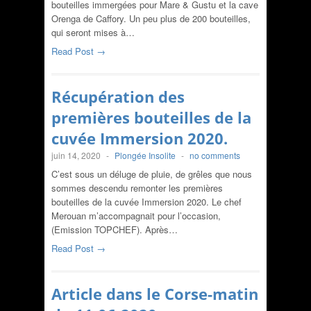
bouteilles immergées pour Mare & Gustu et la cave
Orenga de Caffory. Un peu plus de 200 bouteilles,
qui seront mises à…
Read Post →
Récupération des
premières bouteilles de la
cuvée Immersion 2020.
juin 14, 2020
-
Plongée Insolite
-
no comments
C’est sous un déluge de pluie, de grêles que nous
sommes descendu remonter les premières
bouteilles de la cuvée Immersion 2020. Le chef
Merouan m’accompagnait pour l’occasion,
(Emission TOPCHEF). Après…
Read Post →
Article dans le Corse-matin