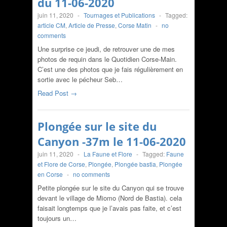
du 11-06-2020
juin 11, 2020
-
Tournages et Publications
-
Tagged:
article CM
,
Article de Presse
,
Corse Matin
-
no
comments
Une surprise ce jeudi, de retrouver une de mes
photos de requin dans le Quotidien Corse-Main.
C’est une des photos que je fais régulièrement en
sortie avec le pécheur Seb…
Read Post →
Plongée sur le site du
Canyon -37m le 11-06-2020
juin 11, 2020
-
La Faune et Flore
-
Tagged:
Faune
et Flore de Corse
,
Plongée
,
Plongée bastia
,
Plongée
en Corse
-
no comments
Petite plongée sur le site du Canyon qui se trouve
devant le village de Miomo (Nord de Bastia). cela
faisait longtemps que je l’avais pas faite, et c’est
toujours un…