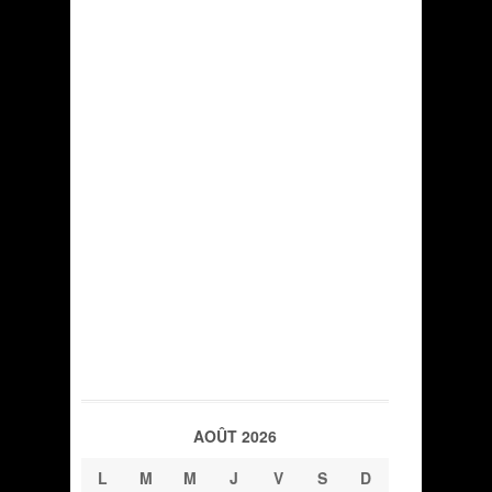
AOÛT 2026
L
M
M
J
V
S
D