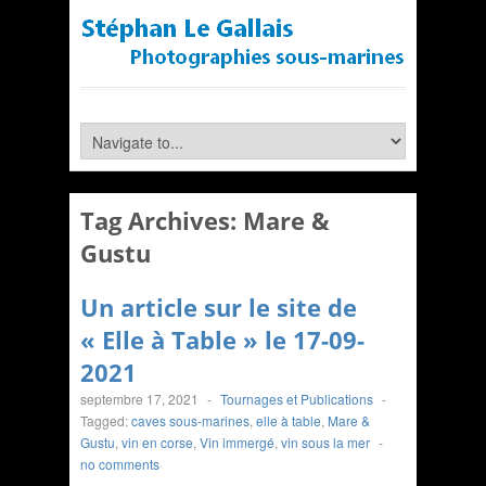
Tag Archives:
Mare &
Gustu
Un article sur le site de
« Elle à Table » le 17-09-
2021
septembre 17, 2021
-
Tournages et Publications
-
Tagged:
caves sous-marines
,
elle à table
,
Mare &
Gustu
,
vin en corse
,
Vin immergé
,
vin sous la mer
-
no comments