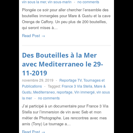
vin sous la mer
,
vin sous-marin
-
no comments
Plongée ce soir pour aller chercher l’ensemble des
bouteilles immergées pour Mare & Gustu et la cave
Orenga de Caffory. Un peu plus de 200 bouteilles,
qui seront mises à…
Read Post →
Des Bouteilles à la Mer
avec Mediterraneo le 29-
11-2019
novembre 29, 2019
-
Reportage TV
,
Tournages et
Publications
-
Tagged:
France 3 Via Stella
,
Mare &
Gustu
,
Mediterraneo
,
reportage
,
Vin immergé
,
vin sous
la mer
-
no comments
J’ai participé à un documentaire pour France 3 Via
Stella sur l’immersion de vin avec Seb et mon
métier de Photographe. Les rencontres avec mes
amis (Tony) Le tournage a…
Read Post →