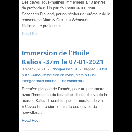
Des caves sous-marines immergées à 40 mètres
de profondeur. Un pari fou mais réussi pour
Sébastien Rialland, patron-pêcheur et créateur de la
conserverie Mare & Gustu. « Sébastien
Rialland. Je pratique la…
Read Post →
Immersion de l’Huile
Kalios -37m le 07-01-2021
janvier 7, 2021
-
Plongée Insolite
-
Tagged:
Bastia
,
huile Kalios
,
immersion en corse
,
Mare & Gustu
,
Plongée sous-marine
-
no comments
Première plongée de l’année, pour un prestataire,
avec l’immersion de bouteilles d’huile d’olive de la
marque Kaios. Il semble que l’immersion de vin
« Cuvée Immersion » suscite des envies de
nouvelles…
Read Post →