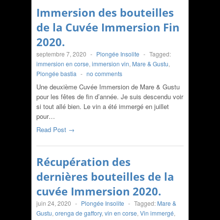
Immersion des bouteilles
de la Cuvée Immersion Fin
2020.
septembre 7, 2020
-
Plongée Insolite
-
Tagged:
immersion en corse
,
immersion vin
,
Mare & Gustu
,
Plongée bastia
-
no comments
Une deuxième Cuvée Immersion de Mare & Gustu
pour les fêtes de fin d’année. Je suis descendu voir
si tout allé bien. Le vin a été immergé en juillet
pour…
Read Post →
Récupération des
dernières bouteilles de la
cuvée Immersion 2020.
juin 24, 2020
-
Plongée Insolite
-
Tagged:
Mare &
Gustu
,
orenga de gaffory
,
vin en corse
,
Vin immergé
,