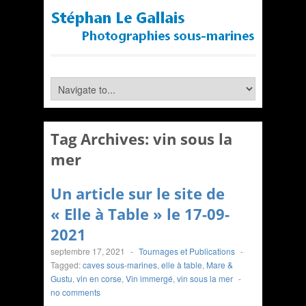
Tag Archives:
vin sous la
mer
Un article sur le site de
« Elle à Table » le 17-09-
2021
septembre 17, 2021
-
Tournages et Publications
-
Tagged:
caves sous-marines
,
elle à table
,
Mare &
Gustu
,
vin en corse
,
Vin immergé
,
vin sous la mer
-
no comments