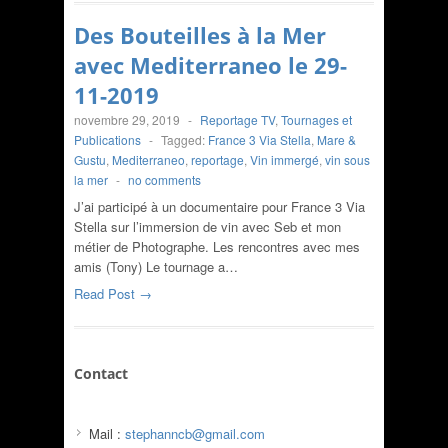
Des Bouteilles à la Mer
avec Mediterraneo le 29-
11-2019
novembre 29, 2019
-
Reportage TV
,
Tournages et
Publications
-
Tagged:
France 3 Via Stella
,
Mare &
Gustu
,
Mediterraneo
,
reportage
,
Vin immergé
,
vin sous
la mer
-
no comments
J’ai participé à un documentaire pour France 3 Via
Stella sur l’immersion de vin avec Seb et mon
métier de Photographe. Les rencontres avec mes
amis (Tony) Le tournage a…
Read Post →
Contact
Mail :
stephanncb@gmail.com