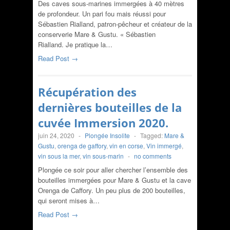
Des caves sous-marines immergées à 40 mètres
de profondeur. Un pari fou mais réussi pour
Sébastien Rialland, patron-pêcheur et créateur de la
conserverie Mare & Gustu. « Sébastien
Rialland. Je pratique la…
Read Post →
Récupération des
dernières bouteilles de la
cuvée Immersion 2020.
juin 24, 2020
-
Plongée Insolite
-
Tagged:
Mare &
Gustu
,
orenga de gaffory
,
vin en corse
,
Vin immergé
,
vin sous la mer
,
vin sous-marin
-
no comments
Plongée ce soir pour aller chercher l’ensemble des
bouteilles immergées pour Mare & Gustu et la cave
Orenga de Caffory. Un peu plus de 200 bouteilles,
qui seront mises à…
Read Post →