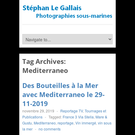
Tag Archives:
Mediterraneo
Des Bouteilles à la Mer
avec Mediterraneo le 29-
11-2019
novembre 29, 2019
-
Reportage TV
,
Tournages et
Publications
-
Tagged:
France 3 Via Stella
,
Mare &
Gustu
,
Mediterraneo
,
reportage
,
Vin immergé
,
vin sous
la mer
-
no comments