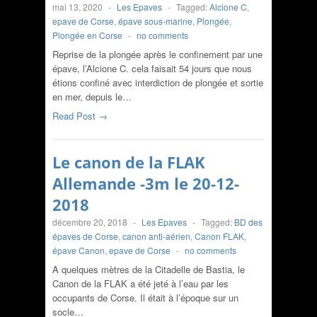
mai 13, 2020
-
Les Epaves
-
Tagged:
Alcione C
,
epave de Corse
,
épave sous-marine
,
Plongée
,
Plongée en Corse
-
no comments
Reprise de la plongée après le confinement par une
épave, l’Alcione C. cela faisait 54 jours que nous
étions confiné avec interdiction de plongée et sortie
en mer, depuis le…
Read Post →
Le canon de la FLAK
Allemande -3m le 20-12-
2018
décembre 20, 2018
-
Les Epaves
-
Tagged:
BD des
épaves de Corse
,
canon anti-aérien
,
Canon FLAK
,
épave Canon
,
epave de Corse
-
no comments
A quelques mètres de la Citadelle de Bastia, le
Canon de la FLAK a été jeté à l’eau par les
occupants de Corse. Il était à l’époque sur un
socle…