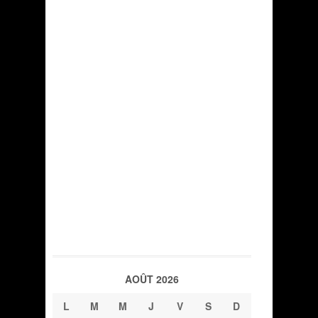
AOÛT 2026
L
M
M
J
V
S
D