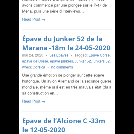
avons commencé par une plongée sur le P-47 de
Méria, puis une série d’Interviews…
Read Post →
Épave du Junker 52 de la
Marana -18m le 24-05-2020
mai 24, 2020
-
Les Epaves
-
Tagged:
Epave Corse
,
epave de Corse
,
épave junkers
,
Junker 52
,
junkers 52
,
wreck Corsica
-
no comments
Une grande émotion de plonger sur cette épave
historique. Un avion Allemand de la seconde guerre
mondiale, même si il est en très mauvais état (du à
sa construction en…
Read Post →
Epave de l’Alcione C -33m
le 12-05-2020