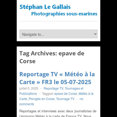
Tag Archives:
epave de
Corse
Reportage TV « Météo à la
Carte » FR3 le 05-07-2025
juillet 5, 2025
-
Reportage TV
,
Tournages et
Publications
-
Tagged:
epave de Corse
,
Météo à la
Carte
,
Plongée en Corse
,
Tournage TV
-
no
comments
Reportages et interviews avec deux journalistes de
l’émission Météo à la carte de France TV. Nous