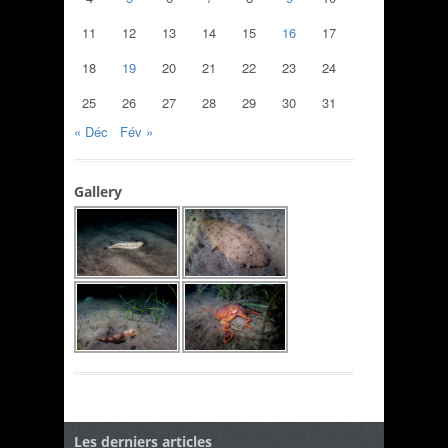
11
12
13
14
15
16
17
18
19
20
21
22
23
24
25
26
27
28
29
30
31
« Déc
Fév »
Gallery
Les derniers articles