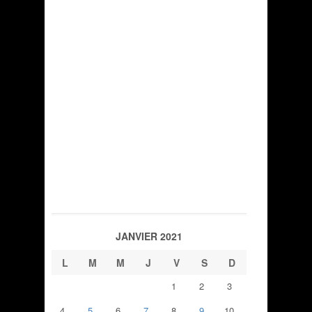
JANVIER 2021
L
M
M
J
V
S
D
1
2
3
4
5
6
7
8
9
10