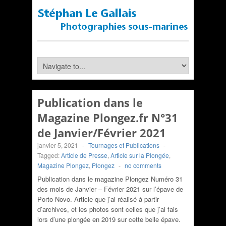
Publication dans le
Magazine Plongez.fr N°31
de Janvier/Février 2021
janvier 5, 2021
-
Tournages et Publications
-
Tagged:
Article de Presse
,
Article sur la Plongée
,
Magazine Plongez
,
Plongez
-
no comments
Publication dans le magazine Plongez Numéro 31
des mois de Janvier – Février 2021 sur l’épave de
Porto Novo. Article que j’ai réalisé à partir
d’archives, et les photos sont celles que j’ai fais
lors d’une plongée en 2019 sur cette belle épave.