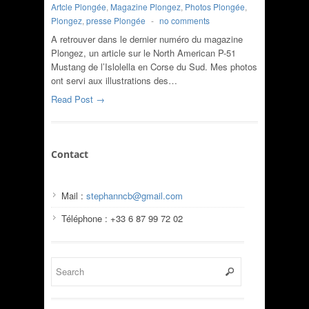
Artcle Plongée
,
Magazine Plongez
,
Photos Plongée
,
Plongez
,
presse Plongée
-
no comments
A retrouver dans le dernier numéro du magazine
Plongez, un article sur le North American P-51
Mustang de l’Islolella en Corse du Sud. Mes photos
ont servi aux illustrations des…
Read Post →
Contact
Mail :
stephanncb@gmail.com
Téléphone : +33 6 87 99 72 02