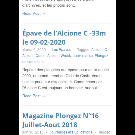
d’archives, et les photos sont…
Read Post →
Épave de l’Alcione C -33m
le 09-02-2020
février 9, 2020
-
Les Epaves
-
Tagged:
Alcione C
,
Alcione Corse
,
Alcione Wreck
,
épave corse
,
Plongez
-
no comments
Reprise des plongées sur épave pour cette année
2020, un grand merci au Club de Costa Verde
Loisirs pour leur disponibilité. Commencer par
l’Alcione C est toujours un bonheur, surtout…
Read Post →
Magazine Plongez N°16
Juillet-Aout 2018
juin 30, 2018
-
Tournages et Publications
-
Tagged: