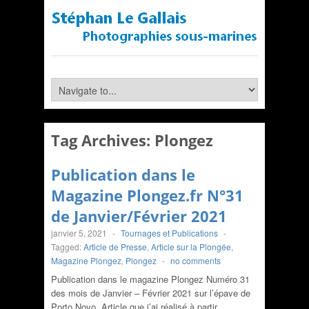
Tag Archives:
Plongez
Publication dans le
Magazine Plongez.fr N°31
de Janvier/Février 2021
janvier 5, 2021
-
Tournages et Publications
-
Tagged:
Article de Presse
,
Article sur la Plongée
,
Magazine Plongez
,
Plongez
-
no comments
Publication dans le magazine Plongez Numéro 31
des mois de Janvier – Février 2021 sur l’épave de
Porto Novo. Article que j’ai réalisé à partir