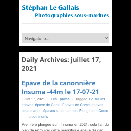
Daily Archives:
juillet 17,
2021
Epave de la canonnière
Insuma -44m le 17-07-21
juillet 17, 2021
-
Les Epaves
-
Tagged:
Bd sur les
épaves
,
épave de Corse
,
Epaves de Corse
,
épaves
sous-marine
,
épaves sous-marines
,
Plongée en Corse
-
no comments
Première plongée sur l’Inhuma en 2021, cela fait du
bien de retrouver cette magnifique épave du cap