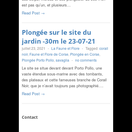
est pas qu’un, et plusieurs…
Read Post →
Plongée sur le site du
jardin -30m le 23-07-21
juillet 23, 2021
-
La Faune et Flore
-
Tagged:
corail
noir
,
Faune et Flore de Corse
,
Plongée en Corse
,
Plongée Porto Pollo
,
savaglia
-
no comments
Le site se situe devant devant Porto Pollo, une
vaste étendue sous-marine avec des tombants,
des plateaux et cette fameuses branche de Corail
Noir, que je n’avait toujours pas photographié….
Read Post →
Contact