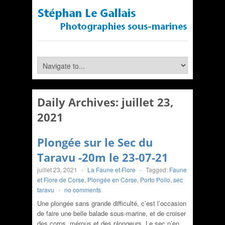
Daily Archives:
juillet 23,
2021
Plongée sur le Sec du
Taravu -20m le 23-07-21
juillet 23, 2021
-
La Faune et Flore
-
Tagged:
Faune
et Flore de Corse
,
Plongée en Corse
,
Porto Pollo
,
sec
taravu
-
no comments
Une plongée sans grande difficulté, c’est l’occasion
de faire une belle balade sous-marine, et de croiser
des corps, mérous et des plongeurs. Le sec n’en