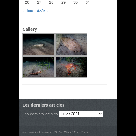
26
27
28
29
30
31
« Juin
Août »
Gallery
Les derniers articles
Les derniers articles
Stéphan Le Gallais PHOTOGRAPHIE - 2026 -