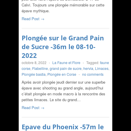
Calvi. Toujours une plongée mémorable sur cette
épave mythique.
Read Post →
Plongée sur le Grand Pain
de Sucre -36m le 08-10-
2022
octobre 8, 2022
-
La Faune et Flore
-
Tagged:
faune
corse
,
Flabelline
,
grand pain de sucre
,
hervia
,
Limaces
,
Plongée bastia
,
Plongée en Corse
-
no comments
Après avoir plongée jeudi dernier sur une superbe
épave avec shooting au grand angle, aujourd’hui
c’était plongée en mode macro à la rencontre des
petites limaces. Le site du grand…
Read Post →
Epave du Phoenix -57m le