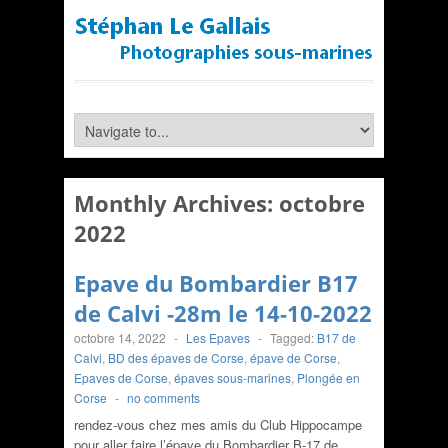
Monthly Archives:
octobre
2022
Epave du Bombardier B17
de Calvi -28m le 14-10-2022
octobre 14, 2022
-
Les Epaves
-
Tagged:
B17 de
Calvi
,
BD des épaves de Corse
,
épave de Corse
,
Epaves de Corse
,
épaves sous-marines
,
Plongée en
Corse
-
no comments
rendez-vous chez mes amis du Club Hippocampe
pour aller faire l’épave du Bombardier B-17 de