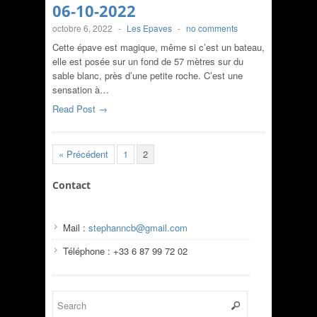
06-10-2022
octobre 6, 2022
-
Les Epaves
-
no comments
Cette épave est magique, même si c’est un bateau,
elle est posée sur un fond de 57 mètres sur du
sable blanc, près d’une petite roche. C’est une
sensation à…
Read Post →
« Précédent
1
2
Contact
Mail :
stephanncb@gmail.com
Téléphone : +33 6 87 99 72 02