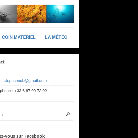
COIN MATÉRIEL
LA MÉTÉO
ct
 :
stephanncb@gmail.com
éphone : +33 6 87 99 72 02
z-vous sur Facebook