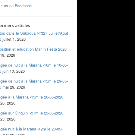
ke us on Facebook
erniers articles
tos dans le Subaqua N°327 Juillet/Aout
6
juillet 1, 2026
sition et éducation Mar’In Festa 2026
 19, 2026
gée de nuit à la Marana -16m le 10-06-
6
juin 10, 2026
gée de nuit à la Marana -15m le 29-05-
6
mai 29, 2026
ngée à la Marana -13m le 26-05-2026
 26, 2026
gée sur Cinquini -37m le 23-05-2026
 23, 2026
gée nuit à la Marana -12m le 20-05-
6
mai 20, 2026