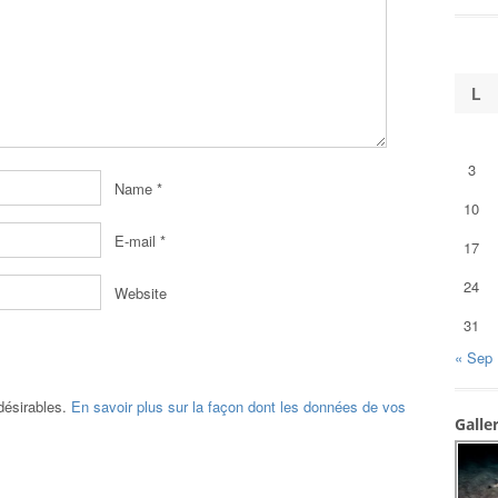
L
3
Name
*
10
E-mail
*
17
24
Website
31
« Sep
ndésirables.
En savoir plus sur la façon dont les données de vos
Galle