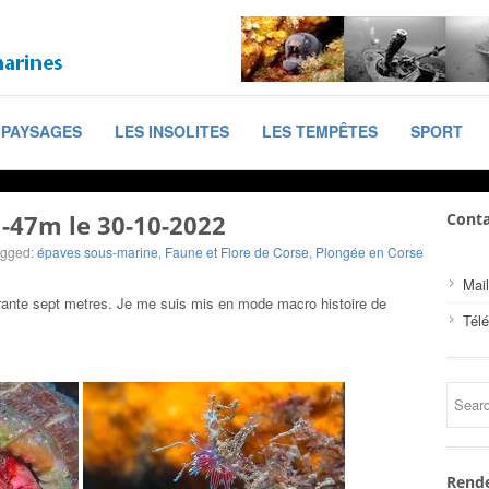
PAYSAGES
LES INSOLITES
LES TEMPÊTES
SPORT
-47m le 30-10-2022
Conta
agged:
épaves sous-marine
,
Faune et Flore de Corse
,
Plongée en Corse
Mail
arante sept metres. Je me suis mis en mode macro histoire de
Tél
Rende