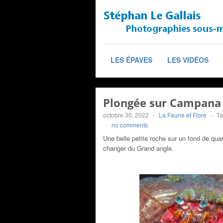
LES ÉPAVES
LES VIDÉOS
Plongée sur Campana 
octobre 30, 2022
-
La Faune et Flore
-
T
-
no comments
Une belle petite roche sur un fond de qu
changer du Grand angle.