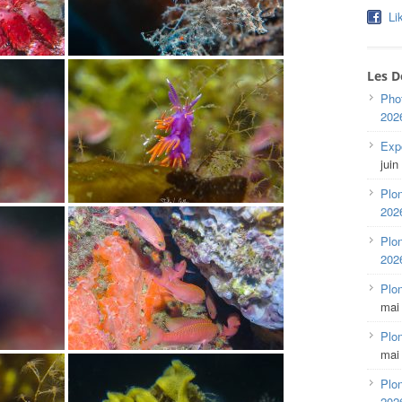
Li
Les D
Pho
202
Expo
juin
Plon
202
Plon
202
Plo
mai
Plon
mai
Plon
202