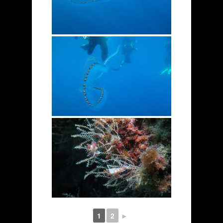
1
2
►