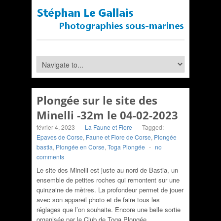
Plongée sur le site des
Minelli -32m le 04-02-2023
février 4, 2023
-
La Faune et Flore
-
Tagged:
Epaves de Corse
,
Faune et Flore de Corse
,
Plongée
bastia
,
Plongée en Corse
,
Toga Plongée
-
no
comments
Le site des Minelli est juste au nord de Bastia, un
ensemble de petites roches qui remontent sur une
quinzaine de mètres. La profondeur permet de jouer
avec son appareil photo et de faire tous les
réglages que l’on souhaite. Encore une belle sortie
organisée par le Club de Toga Plongée.