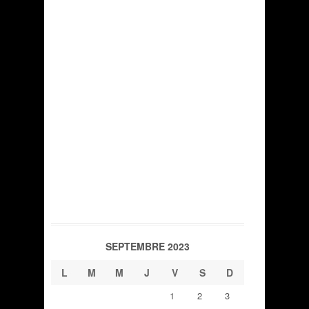
SEPTEMBRE 2023
L
M
M
J
V
S
D
1
2
3