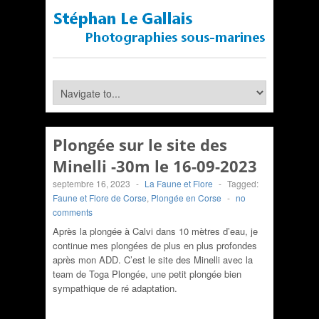
Plongée sur le site des
Minelli -30m le 16-09-2023
septembre 16, 2023
-
La Faune et Flore
-
Tagged:
Faune et Flore de Corse
,
Plongée en Corse
-
no
comments
Après la plongée à Calvi dans 10 mètres d’eau, je
continue mes plongées de plus en plus profondes
après mon ADD. C’est le site des Minelli avec la
team de Toga Plongée, une petit plongée bien
sympathique de ré adaptation.