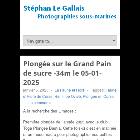
Plongée sur le Grand Pain
de sucre -34m le 05-01-
2025
janvier 5, 2025
-
La Faune et Flore
-
Tagged:
Faune
et Flore de Corse
,
Haminoé Ovale
,
Plongée en Corse
-
no comments
A la recherche des Limaces :
Première plongée de l’année 2025 avec le club
Toga Plongée Bastia. Cette fois-ci c’est en matinée
et en mode macro pour photographier nos petites