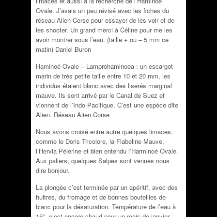
limaces et aussi à la recherche de l’Haminoé
Ovale. J’avais un peu révisé avec les fiches du
réseau Alien Corse pour essayer de les voir et de
les shooter. Un grand merci à Céline pour me les
avoir montrer sous l’eau. (taille + ou – 5 mm ce
matin) Daniel Buron
Haminoé Ovale – Lamprohaminoea : un escargot
marin de très petite taille entre 10 et 20 mm, les
individus étaient blanc avec des liserés marginal
mauve. Ils sont arrivé par le Canal de Suez et
viennent de l’Indo-Pacifique. C’est une espèce dite
Alien. Réseau Alien Corse
Nous avons croisé entre autre quelques limaces,
comme le Doris Tricolore, la Flabeline Mauve,
l’Hervia Pélerine et bien entendu l’Harminoé Ovale.
Aux paliers, quelques Salpes sont venues nous
dire bonjour.
La plongée c’est terminée par un apéritif, avec des
huitres, du fromage et de bonnes bouteilles de
blanc pour la désaturation. Température de l’eau à
15°, c’est encore chaud pour un mois de janvier.