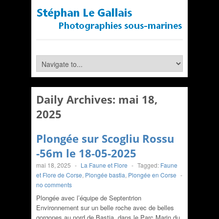
Daily Archives:
mai 18,
2025
Plongée sur Scogliu Rossu
-56m le 18-05-2025
mai 18, 2025
-
La Faune et Flore
-
Tagged:
Faune
et Flore de Corse
,
Plongée bastia
,
Plongée en Corse
-
no comments
Plongée avec l’équipe de Septentrion
Environnement sur un belle roche avec de belles
gorgones au nord de Bastia, dans le Parc Marin du